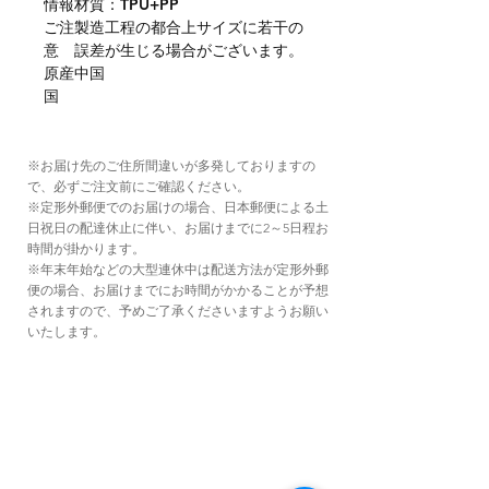
情報
材質：TPU+PP
ご注
製造工程の都合上サイズに若干の
意
誤差が生じる場合がございます。
原産
中国
国
※お届け先のご住所間違いが多発しておりますの
で、必ずご注文前にご確認ください。
※定形外郵便でのお届けの場合、日本郵便による土
日祝日の配達休止に伴い、お届けまでに2～5日程お
時間が掛かります。
※年末年始などの大型連休中は配送方法が定形外郵
便の場合、お届けまでにお時間がかかることが予想
されますので、予めご了承くださいますようお願い
いたします。