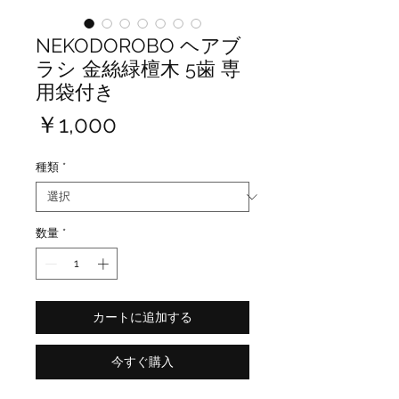
NEKODOROBO ヘアブ
ラシ 金絲緑檀木 5歯 専
用袋付き
価
￥1,000
格
種類
*
数量
*
カートに追加する
今すぐ購入