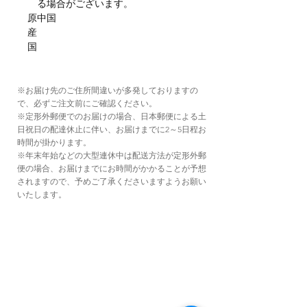
る場合がございます。
原
中国
産
国
※お届け先のご住所間違いが多発しておりますの
で、必ずご注文前にご確認ください。
※定形外郵便でのお届けの場合、日本郵便による土
日祝日の配達休止に伴い、お届けまでに2～5日程お
時間が掛かります。
※年末年始などの大型連休中は配送方法が定形外郵
便の場合、お届けまでにお時間がかかることが予想
されますので、予めご了承くださいますようお願い
いたします。