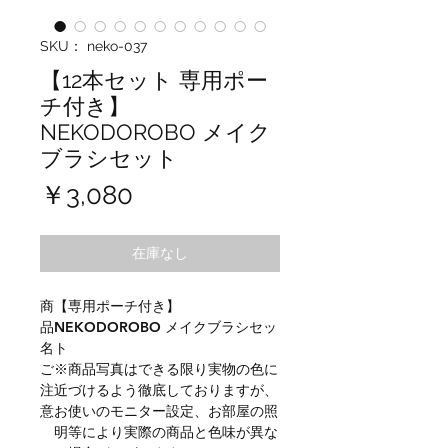
SKU： neko-037
【12本セット 専用ポー
チ付き】
NEKODOROBO メイク
ブラシセット
価
￥3,080
格
在庫なし
商
【専用ポーチ付き】
品
NEKODOROBO メイクブラシセッ
名
ト
ご
※商品写真はできる限り実物の色に
注
近づけるよう徹底しておりますが、
意
お使いのモニター設定、お部屋の照
明等により実際の商品と色味が異な