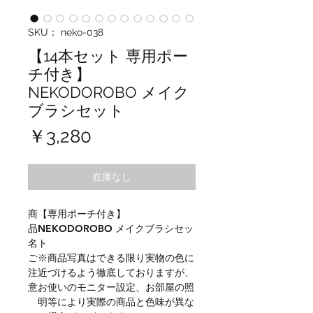
SKU： neko-038
【14本セット 専用ポー
チ付き】
NEKODOROBO メイク
ブラシセット
価
￥3,280
格
在庫なし
商
【専用ポーチ付き】
品
NEKODOROBO メイクブラシセッ
名
ト
ご
※商品写真はできる限り実物の色に
注
近づけるよう徹底しておりますが、
意
お使いのモニター設定、お部屋の照
明等により実際の商品と色味が異な