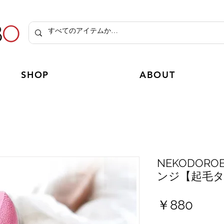
SHOP
ABOUT
NEKODOR
ンジ【起毛
価
￥880
格