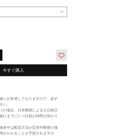
今すぐ購入
違いが多発しておりますので、必ず
さい。
けの場合、日本郵便による土日祝日
届けまでに2～5日程お時間が掛かり
連休中は配送方法が定形外郵便の場
間がかかることが予想されますの