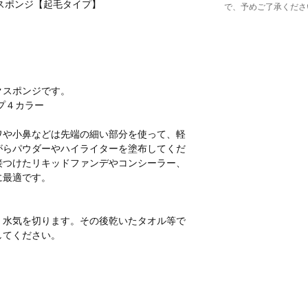
プ スポンジ【起毛タイプ】
で、予めご了承くださ
クスポンジです。
プ４カラー
ワや小鼻などは先端の細い部分を使って、軽
がらパウダーやハイライターを塗布してくだ
接つけたリキッドファンデやコンシーラー、
に最適です。
、水気を切ります。その後乾いたタオル等で
してください。