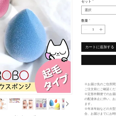
セット
*
選択
数量
*
カートに追加する
※お届け先のご住所間
ご注文前にご確認くだ
※定形外郵便でのお届
の配達休止に伴い、お
ます。
※年末年始などの大型
合、お届けまでにお時