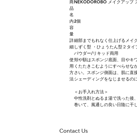
商
NEKODOROBO メイクアッ
品
名
内
2個
容
量
詳
細部までもれなく仕上げるメイ
細
しずく型 ・ひょうたん型２タイ
パウダー/リキッド両用
使
頬や額はスポンジ底面、目やキ
用
くたたきこむようにすべらせな
方
さい。スポンジ側面は、肌に直
法
シェーディングをなじませるの
＜お手入れ方法＞
中性洗剤とぬるま湯で洗った後
巻いて、風通しの良い日陰に干
Contact Us