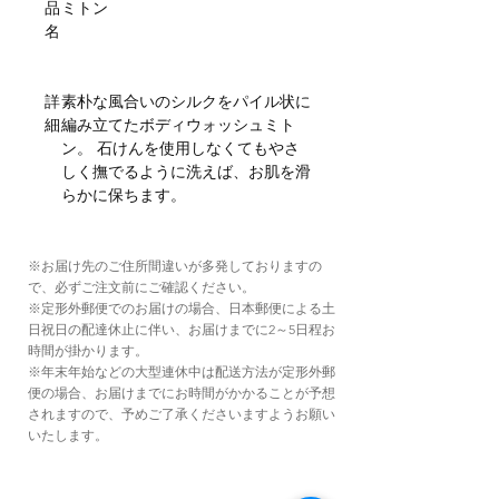
品
ミトン
名
詳
素朴な風合いのシルクをパイル状に
細
編み立てたボディウォッシュミト
ン。 石けんを使用しなくてもやさ
しく撫でるように洗えば、お肌を滑
らかに保ちます。
※お届け先のご住所間違いが多発しておりますの
で、必ずご注文前にご確認ください。
※定形外郵便でのお届けの場合、日本郵便による土
日祝日の配達休止に伴い、お届けまでに2～5日程お
時間が掛かります。
※年末年始などの大型連休中は配送方法が定形外郵
便の場合、お届けまでにお時間がかかることが予想
されますので、予めご了承くださいますようお願い
いたします。